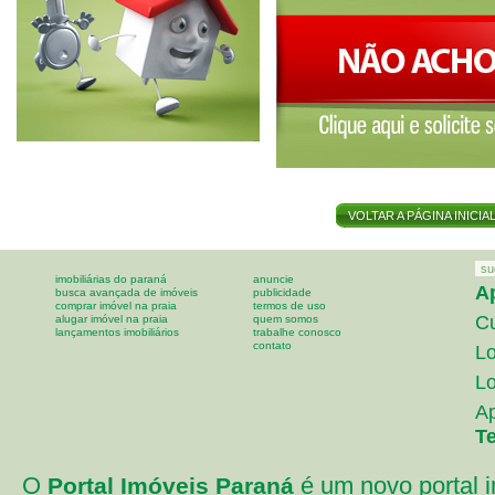
VOLTAR A PÁGINA INICIA
su
imobiliárias do paraná
anuncie
A
busca avançada de imóveis
publicidade
comprar imóvel na praia
termos de uso
Cu
alugar imóvel na praia
quem somos
lançamentos imobiliários
trabalhe conosco
contato
Lo
Lo
A
T
O
é um novo portal i
Portal Imóveis Paraná