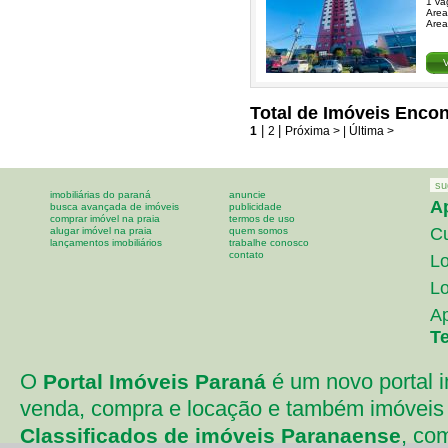
1 va
Area
Area
Total de Imóveis Encon
1
|
2
|
Próxima >
| Última >
su
imobiliárias do paraná
anuncie
A
busca avançada de imóveis
publicidade
comprar imóvel na praia
termos de uso
Cu
alugar imóvel na praia
quem somos
lançamentos imobiliários
trabalhe conosco
contato
Lo
Lo
A
T
O
é um novo portal i
Portal Imóveis Paraná
venda, compra e locação e também imóveis 
, co
Classificados de imóveis Paranaense