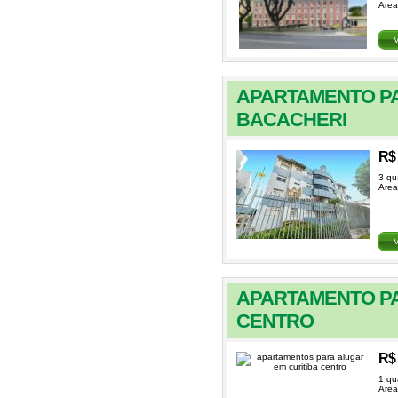
Area
APARTAMENTO PA
BACACHERI
R$ 
3 qu
Area
APARTAMENTO PA
CENTRO
R$ 
1 qu
Area