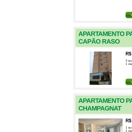
APARTAMENTO PA
CAPÃO RASO
R$ 
3 qu
1 va
APARTAMENTO PA
CHAMPAGNAT
R$ 
1 qu
1 va