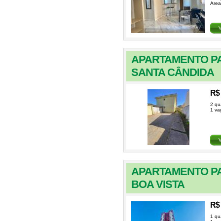
Area
APARTAMENTO PA
SANTA CÂNDIDA
R$ 
2 qu
1 va
APARTAMENTO PA
BOA VISTA
R$ 
1 qu