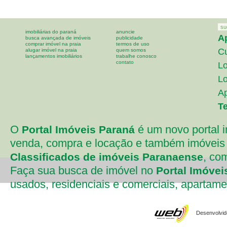
su
imobiliárias do paraná
anuncie
A
busca avançada de imóveis
publicidade
comprar imóvel na praia
termos de uso
Cu
alugar imóvel na praia
quem somos
lançamentos imobiliários
trabalhe conosco
contato
Lo
Lo
A
T
O
é um novo portal i
Portal Imóveis Paraná
venda, compra e locação e também imóveis 
, co
Classificados de imóveis Paranaense
Faça sua busca de imóvel no
Portal Imóvei
usados, residenciais e comerciais, apartament
Desenvolvido